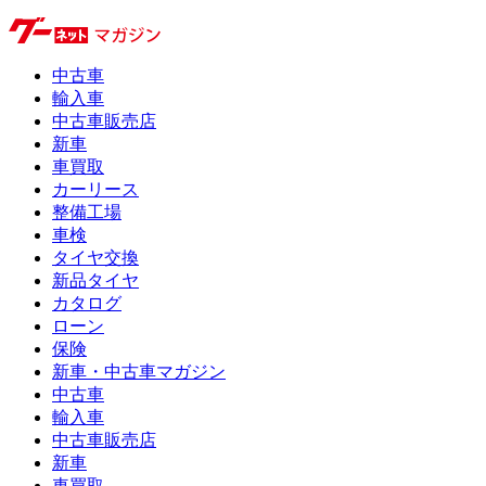
中古車
輸入車
中古車販売店
新車
車買取
カーリース
整備工場
車検
タイヤ交換
新品タイヤ
カタログ
ローン
保険
新車・中古車マガジン
中古車
輸入車
中古車販売店
新車
車買取