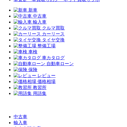
新車
中古車
輸入車
クルマ買取
カーリース
タイヤ交換
整備工場
車検
車カタログ
自動車ローン
保険
レビュー
価格相場
教習所
用語集
中古車
輸入車