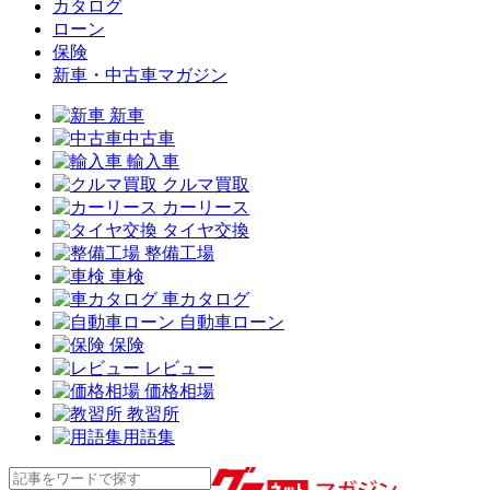
カタログ
ローン
保険
新車・中古車マガジン
新車
中古車
輸入車
クルマ買取
カーリース
タイヤ交換
整備工場
車検
車カタログ
自動車ローン
保険
レビュー
価格相場
教習所
用語集