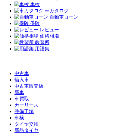
車検
車カタログ
自動車ローン
保険
レビュー
価格相場
教習所
用語集
中古車
輸入車
中古車販売店
新車
車買取
カーリース
整備工場
車検
タイヤ交換
新品タイヤ