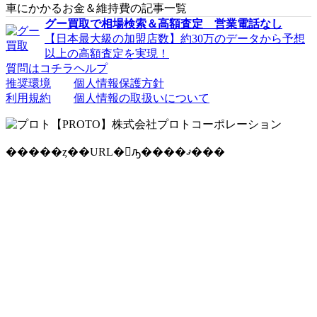
車にかかるお金＆維持費の記事一覧
グー買取で相場検索＆高額査定 営業電話なし
【日本最大級の加盟店数】約30万のデータから予想
以上の高額査定を実現！
質問はコチラ
ヘルプ
推奨環境
個人情報保護方針
利用規約
個人情報の取扱いについて
�����ȥ��URL�򥳥ԡ����ޤ���