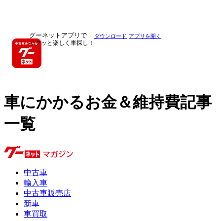
グーネットアプリで
ダウンロード
アプリを開く
サクッと楽しく車探し！
車にかかるお金＆維持費記事
一覧
中古車
輸入車
中古車販売店
新車
車買取